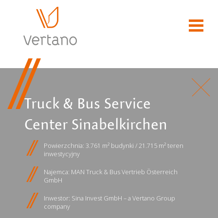
Truck & Bus Service
Center Sinabelkirchen
Powierzchnia: 3.761 m² budynki / 21.715 m² teren
inwestycyjny
Najemca: MAN Truck & Bus Vertrieb Österreich
GmbH
Inwestor: Sina Invest GmbH – a Vertano Group
company