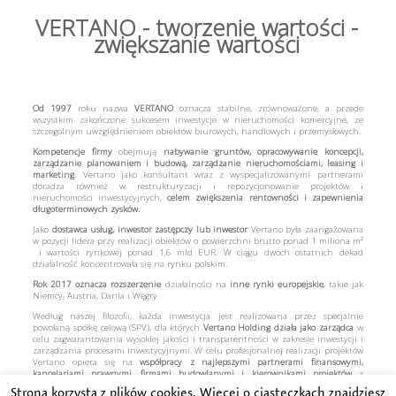
VERTANO - tworzenie wartości -
zwiększanie wartości
Od 1997
roku nazwa
VERTANO
oznacza stabilne, zrównoważone, a przede
wszystkim zakończone sukcesem inwestycje w nieruchomości komercyjne, ze
szczególnym uwzględnieniem obiektów biurowych, handlowych i przemysłowych.
Kompetencje firmy
obejmują
nabywanie gruntów, opracowywanie koncepcji,
zarządzanie planowaniem i budową, zarządzanie nieruchomościami, leasing i
marketing
. Vertano jako konsultant wraz z wyspecjalizowanymi partnerami
doradza również w restrukturyzacji i repozycjonowanie projektów i
nieruchomości inwestycyjnych,
celem zwiększenia rentowności i zapewnienia
długoterminowych zysków.
Jako
dostawca usług, inwestor zastępczy lub inwestor
Vertano była zaangażowana
w pozycji lidera przy realizacji obiektów o powierzchni brutto ponad 1 miliona m²
i wartości rynkowej ponad 1,6 mld EUR. W ciągu dwóch ostatnich dekad
działalność koncentrowała się na rynku polskim.
Rok 2017
oznacza rozszerzenie
działalności na
inne rynki europejskie
, takie jak
Niemcy, Austria, Dania i Węgry.
Według naszej filozofii, każda inwestycja jest realizowana przez specjalnie
powołaną spółkę celową (SPV), dla których
Vertano Holding działa jako zarządca
w
celu zagwarantowania wysokiej jakości i transparentności w zakresie inwestycji i
zarządzania procesami inwestycyjnymi. W celu profesjonalnej realizacji projektów
Vertano opiera się na
współpracy z najlepszymi partnerami finansowymi,
kancelariami prawnymi, firmami budowlanymi i kierownikami projektów
z
lokalnych rynków.
Strona korzysta z plików cookies. Więcej o ciasteczkach znajdziesz