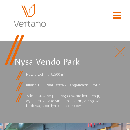
Nysa Vendo Park
Powierzchnia: 9.500 m²
Klient: TREI Real Estate – Tengelmann Group
Zakres: akwizycja, przygotowanie koncepcji,
wynajem, zarządzanie projektem, zarządzanie
budową, koordynacja najemców