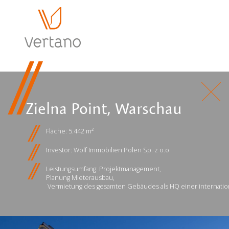
Zielna Point, Warschau
Fläche: 5.442 m²
Investor: Wolf Immobilien Polen Sp. z o.o.
Leistungsumfang: Projektmanagement,
Planung Mieterausbau
,
Vermietung des gesamten Gebäudes als HQ einer
internati