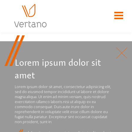
Lorem ipsum dolor sit
amet
Lorem ipsum dolor sit amet, consectetur adipisicing elit,
sed do eiusmod tempor incididunt ut labore et dolore
magna aliqua. Ut enim ad minim veniam, quis nostrud
exercitation ullamco laboris nisi ut aliquip ex ea
commodo consequat. Duis aute irure dolor in
reprehenderit in voluptate velit esse cillum dolore eu
fugiat nulla pariatur. Excepteur sint occaecat cupidatat
non proident, sunt in